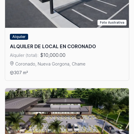
Foto ilustrativa
Alquiler
ALQUILER DE LOCAL EN CORONADO
$10,000.00
Alquiler (total):
Coronado, Nueva Gorgona, Chame
Ver detalles: ALQUILER DE LOCAL EN CORONADO
307 m²