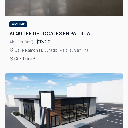
Alquiler
ALQUILER DE LOCALES EN PAITILLA
$13.00
Alquiler (/m²):
Calle Ramón H. Jurado, Paitilla, San Fra...
Ver detalles: ALQUILER DE LOCALES EN PAITILLA
43 - 125 m²