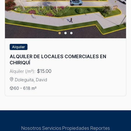
Alquiler
ALQUILER DE LOCALES COMERCIALES EN
CHIRIQUÍ
$15.00
Alquiler (/m²):
Doleguita, David
Ver detalles: ALQUILER DE LOCALES COMERCIALES EN CHIRIQU
60 - 618 m²
Nosotros
Servicios
Propiedades
Reportes