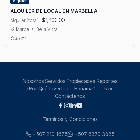
Alquiler
ALQUILER DE LOCAL EN MARBELLA
$1,400.00
Alquiler (total):
Marbella, Bella Vista
Ver detalles: ALQUILER DE LOCAL EN MARBELLA
35 m²
Nosotros
Servicios
Propiedades
Reportes
¿Por Qué Invertir en Panamá?
Blog
Contáctenos
Términos y Condiciones
+507 210 1675
+507 6379 3885