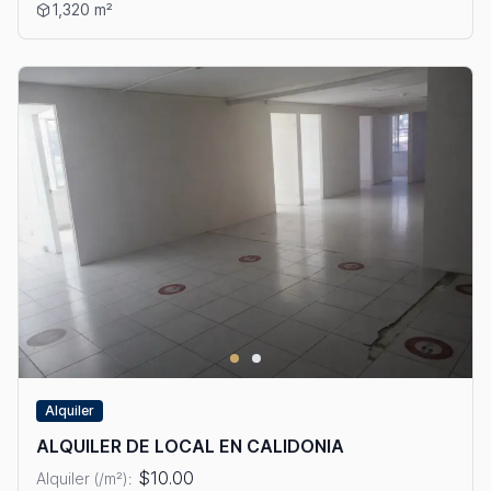
Ver detalles: ALQUILER DE LOCAL CON GALERA EN CALLE 50
1,320 m²
Alquiler
ALQUILER DE LOCAL EN CALIDONIA
$10.00
Alquiler (/m²):