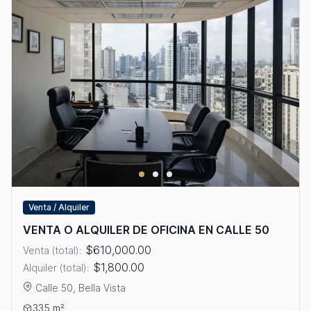
Venta / Alquiler
VENTA O ALQUILER DE OFICINA EN CALLE 50
$610,000.00
Venta (total):
$1,800.00
Alquiler (total):
Calle 50, Bella Vista
Ver detalles: VENTA O ALQUILER DE OFICINA EN CALLE 50
335 m²