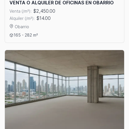
VENTA O ALQUILER DE OFICINAS EN OBARRIO
$2,450.00
Venta (/m²):
$14.00
Alquiler (/m²):
Obarrio
Ver detalles: VENTA O ALQUILER DE OFICINAS EN OBARRIO
165 - 282 m²