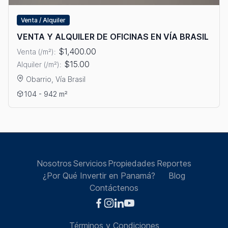
Venta / Alquiler
VENTA Y ALQUILER DE OFICINAS EN VÍA BRASIL
$1,400.00
Venta (/m²):
$15.00
Alquiler (/m²):
Obarrio, Vía Brasil
Ver detalles: VENTA Y ALQUILER DE OFICINAS EN VÍA BRASIL
104 - 942 m²
Nosotros
Servicios
Propiedades
Reportes
¿Por Qué Invertir en Panamá?
Blog
Contáctenos
Términos y Condiciones