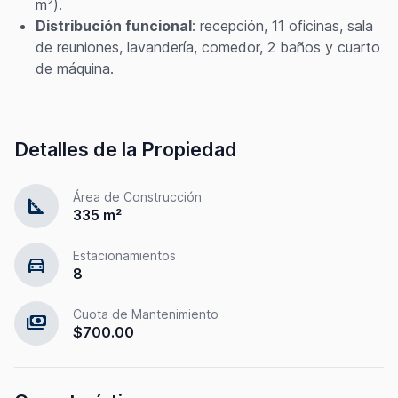
m²).
Distribución funcional
: recepción, 11 oficinas, sala
de reuniones, lavandería, comedor, 2 baños y cuarto
de máquina.
Detalles de la Propiedad
Área de Construcción
square_foot
335 m²
Estacionamientos
directions_car
8
Cuota de Mantenimiento
payments
$700.00