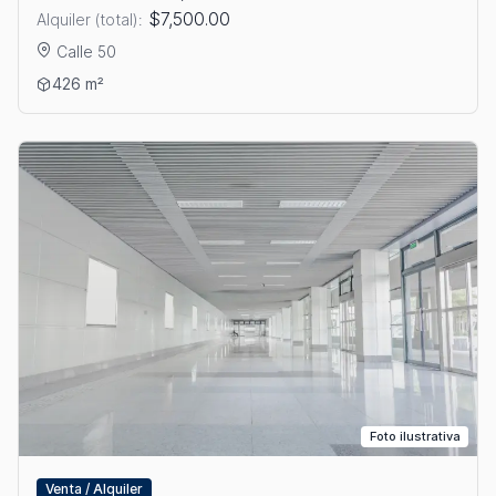
$7,500.00
Alquiler (total):
Calle 50
Ver detalles: VENTA Y ALQUILER DE OFICINAS EN CALLE 50
426 m²
Foto ilustrativa
Venta / Alquiler