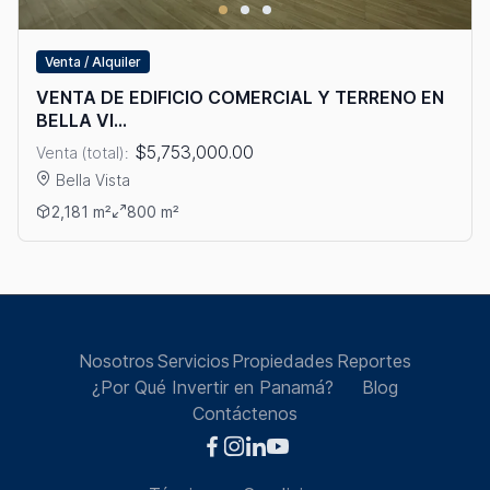
Venta / Alquiler
VENTA DE EDIFICIO COMERCIAL Y TERRENO​ EN
BELLA VI...
$5,753,000.00
Venta (total):
Bella Vista
Ver detalles: VENTA DE EDIFICIO COMERCIAL Y TERRENO​ EN 
2,181 m²
800 m²
Nosotros
Servicios
Propiedades
Reportes
¿Por Qué Invertir en Panamá?
Blog
Contáctenos