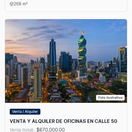
Ver detalles: VENTA Y/O ALQUILER DE OFICINA EN OBARRIO
268 m²
Foto ilustrativa
Venta / Alquiler
VENTA Y ALQUILER DE OFICINAS EN CALLE 50
$670,000.00
Venta (total):