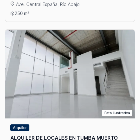
Ave. Central España, Río Abajo
Ver detalles: ALQUILER DE LOCAL EN VÍA ESPAÑA
250 m²
Foto ilustrativa
Alquiler
ALQUILER DE LOCALES EN TUMBA MUERTO