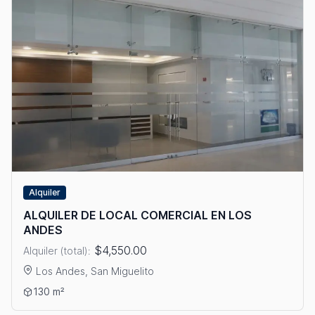
Alquiler
ALQUILER DE LOCAL COMERCIAL EN LOS
ANDES
$4,550.00
Alquiler (total):
Los Andes, San Miguelito
Ver detalles: ALQUILER DE LOCAL COMERCIAL EN LOS ANDES
130 m²