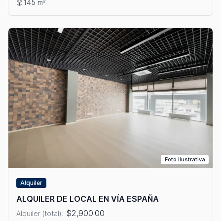
Ver detalles: ALQUILER DE LOCAL EN TUMBA MUERTO
145 m²
Foto ilustrativa
Alquiler
ALQUILER DE LOCAL EN VÍA ESPAÑA
$2,900.00
Alquiler (total):