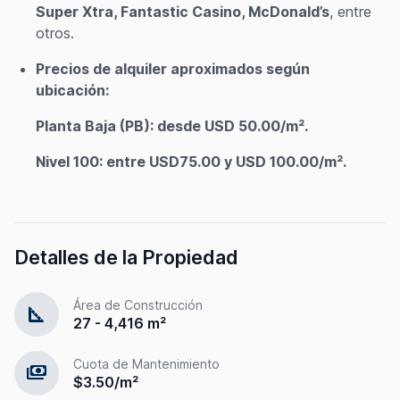
Super Xtra, Fantastic Casino, McDonald’s
, entre
otros.
Precios de alquiler aproximados según
ubicación:
Planta Baja (PB): desde USD 50.00/m².
Nivel 100: entre USD75.00 y USD 100.00/m².
Detalles de la Propiedad
Área de Construcción
square_foot
27 - 4,416 m²
Cuota de Mantenimiento
payments
$3.50/m²