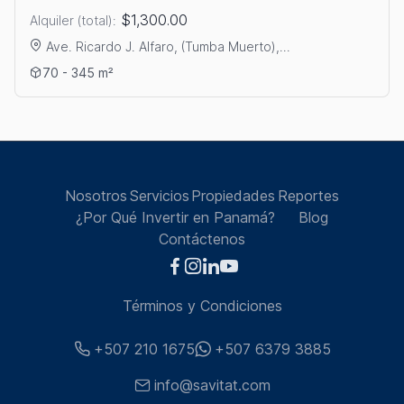
$1,300.00
Alquiler (total):
Ave. Ricardo J. Alfaro, (Tumba Muerto),...
Ver detalles: ALQUILER DE LOCALES EN TUMBA MUERTO
70 - 345 m²
Nosotros
Servicios
Propiedades
Reportes
¿Por Qué Invertir en Panamá?
Blog
Contáctenos
Términos y Condiciones
+507 210 1675
+507 6379 3885
info@savitat.com