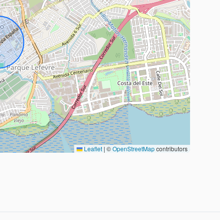
Leaflet
|
©
OpenStreetMap
contributors