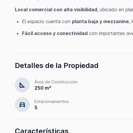
Local comercial con alta visibilidad
, ubicado en pla
El espacio cuenta con
planta baja y mezzanine
, 
Fácil acceso y conectividad
con importantes ave
Detalles de la Propiedad
Área de Construcción
square_foot
250 m²
Estacionamientos
directions_car
5
Características