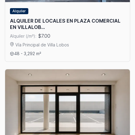
Alquiler
ALQUILER DE LOCALES EN PLAZA COMERCIAL
EN VILLALOB...
$7.00
Alquiler (/m²):
Vía Principal de Villa Lobos
Ver detalles: ALQUILER DE LOCALES EN PLAZA COMERCIAL E
48 - 3,292 m²