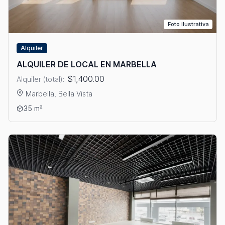
Foto ilustrativa
Alquiler
ALQUILER DE LOCAL EN MARBELLA
$1,400.00
Alquiler (total):
Marbella, Bella Vista
Ver detalles: ALQUILER DE LOCAL EN MARBELLA
35 m²