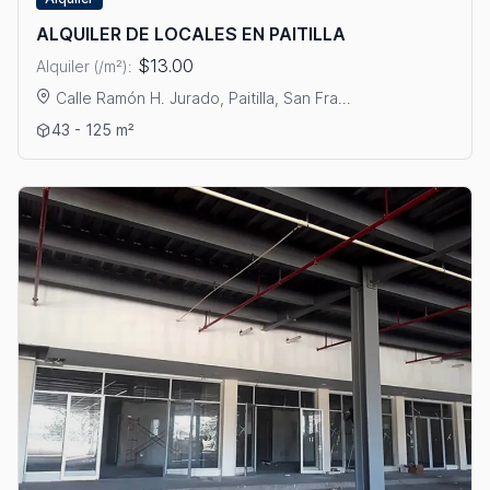
ALQUILER DE LOCALES EN PAITILLA
$13.00
Alquiler (/m²):
Calle Ramón H. Jurado, Paitilla, San Fra...
Ver detalles: ALQUILER DE LOCALES EN PAITILLA
43 - 125 m²