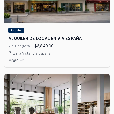
Alquiler
ALQUILER DE LOCAL EN VÍA ESPAÑA
$6,840.00
Alquiler (total):
Bella Vista, Vía España
Ver detalles: ALQUILER DE LOCAL EN VÍA ESPAÑA
380 m²