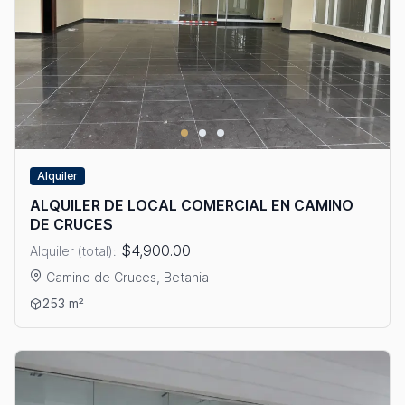
Alquiler
ALQUILER DE LOCAL COMERCIAL EN CAMINO
DE CRUCES
$4,900.00
Alquiler (total):
Camino de Cruces, Betania
Ver detalles: ALQUILER DE LOCAL COMERCIAL EN CAMINO DE
253 m²