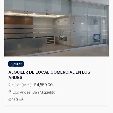
Alquiler
ALQUILER DE LOCAL COMERCIAL EN LOS
ANDES
$4,550.00
Alquiler (total):
Los Andes, San Miguelito
Ver detalles: ALQUILER DE LOCAL COMERCIAL EN LOS ANDES
130 m²