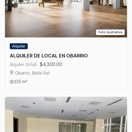
Foto ilustrativa
Alquiler
ALQUILER DE LOCAL EN OBARRIO
$4,300.00
Alquiler (total):
Obarrio, Bella Vist
Ver detalles: ALQUILER DE LOCAL EN OBARRIO
225 m²