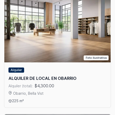
Foto ilustrativa
Alquiler
ALQUILER DE LOCAL EN OBARRIO
$4,300.00
Alquiler (total):
Obarrio, Bella Vist
Ver detalles: ALQUILER DE LOCAL EN OBARRIO
225 m²