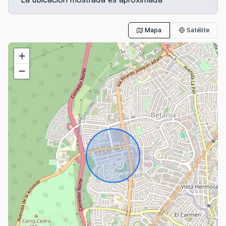
Mapa
Satélite
+
−