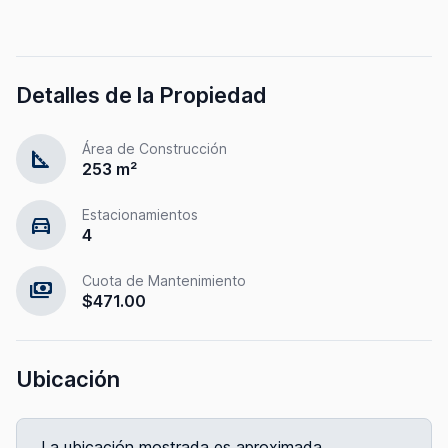
Detalles de la Propiedad
Área de Construcción
square_foot
253 m²
Estacionamientos
directions_car
4
Cuota de Mantenimiento
payments
$471.00
Ubicación
La ubicación mostrada es aproximada