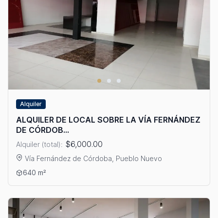
Alquiler
ALQUILER DE LOCAL SOBRE LA VÍA FERNÁNDEZ
DE CÓRDOB...
$6,000.00
Alquiler (total):
Vía Fernández de Córdoba, Pueblo Nuevo
Ver detalles: ALQUILER DE LOCAL SOBRE LA VÍA FERNÁNDEZ
640 m²