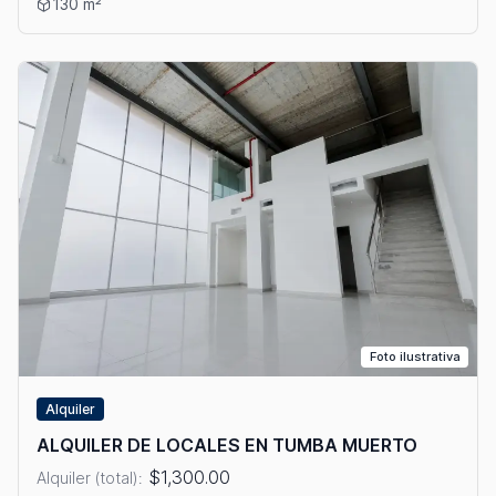
Ver detalles: ALQUILER DE LOCAL COMERCIAL EN LOS ANDES
130 m²
Foto ilustrativa
Alquiler
ALQUILER DE LOCALES EN TUMBA MUERTO
$1,300.00
Alquiler (total):