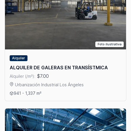
Foto ilustrativa
Alquiler
ALQUILER DE GALERAS EN TRANSÍSTMICA
$7.00
Alquiler (/m²):
Urbanización Industrial Los Ángeles
Ver detalles: ALQUILER DE GALERAS EN TRANSÍSTMICA
941 - 1,337 m²