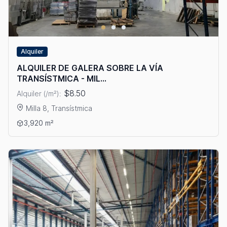
Alquiler
ALQUILER DE GALERA SOBRE LA VÍA
TRANSÍSTMICA - MIL...
$8.50
Alquiler (/m²):
Milla 8, Transístmica
Ver detalles: ALQUILER DE GALERA SOBRE LA VÍA TRANSÍSTMI
3,920 m²