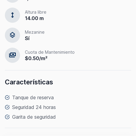
Altura libre
height
14.00 m
Mezanine
layers
Sí
Cuota de Mantenimiento
payments
$0.50/m²
Características
Tanque de reserva
Seguridad 24 horas
Garita de seguridad