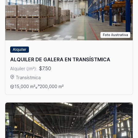
Foto ilustrativa
Alquiler
ALQUILER DE GALERA EN TRANSÍSTMICA
$7.50
Alquiler (/m²):
Transístmica
Ver detalles: ALQUILER DE GALERA EN TRANSÍSTMICA
15,000 m²
200,000 m²