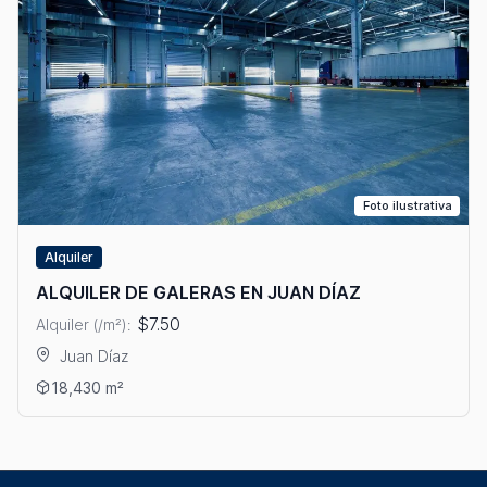
Foto ilustrativa
Alquiler
ALQUILER DE GALERAS EN JUAN DÍAZ
$7.50
Alquiler (/m²):
Juan Díaz
Ver detalles: ALQUILER DE GALERAS EN JUAN DÍAZ
18,430 m²