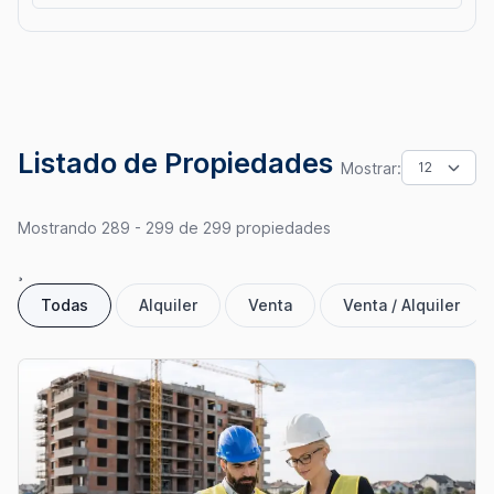
Precio
$1
$6,000,000+
Listado de Propiedades
Mostrar:
Estado de la
Cantidad de
Construcción
Estacionamientos
Mostrando 289 - 299 de 299 propiedades
¸
Todas
Alquiler
Venta
Venta / Alquiler