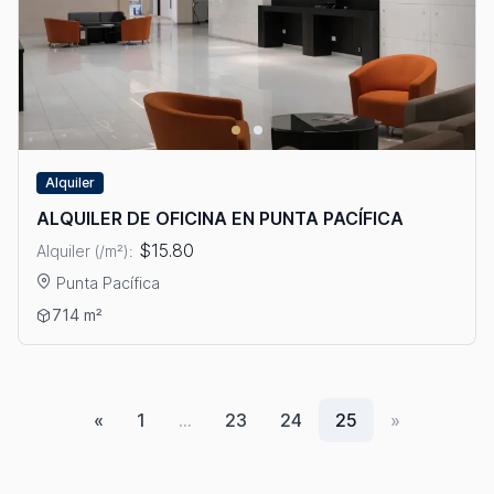
Alquiler
ALQUILER DE OFICINA EN PUNTA PACÍFICA
$15.80
Alquiler (/m²):
Punta Pacífica
Ver detalles: ALQUILER DE OFICINA EN PUNTA PACÍFICA
714 m²
«
1
…
23
24
25
»