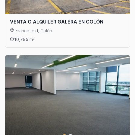
VENTA O ALQUILER GALERA EN COLÓN
Francefield, Colón
Ver detalles: VENTA O ALQUILER GALERA EN COLÓN
10,795 m²