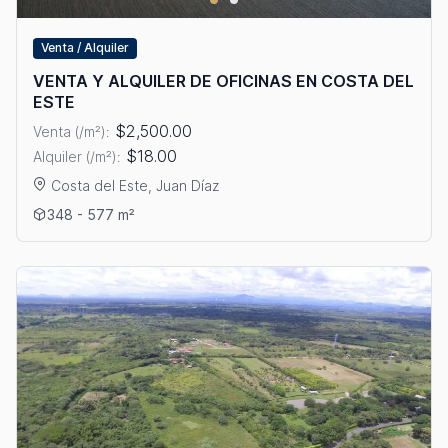
Venta / Alquiler
VENTA Y ALQUILER DE OFICINAS EN COSTA DEL
ESTE
$2,500.00
Venta (/m²):
$18.00
Alquiler (/m²):
Costa del Este, Juan Díaz
Ver detalles: VENTA Y ALQUILER DE OFICINAS EN COSTA DEL 
348 - 577 m²