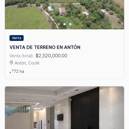
Venta
VENTA DE TERRENO EN ANTÓN
$2,520,000.00
Venta (total):
Antón, Coclé
Ver detalles: VENTA DE TERRENO EN ANTÓN
72 ha