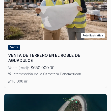
Foto ilustrativa
Venta
VENTA DE TERRENO EN EL ROBLE DE
AGUADULCE
$650,000.00
Venta (total):
Intersección de la Carretera Panamerican...
Ver detalles: VENTA DE TERRENO EN EL ROBLE DE AGUADULC
10,000 m²