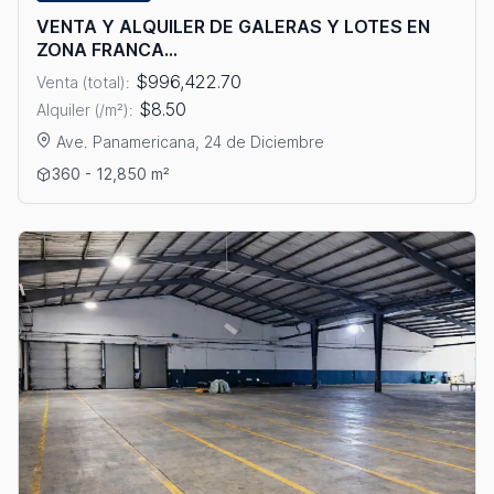
VENTA Y ALQUILER DE GALERAS Y LOTES EN
ZONA FRANCA...
$996,422.70
Venta (total):
$8.50
Alquiler (/m²):
Ave. Panamericana, 24 de Diciembre
Ver detalles: VENTA Y ALQUILER DE GALERAS Y LOTES EN 
360 - 12,850 m²