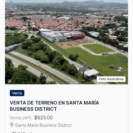
Foto ilustrativa
Venta
VENTA DE TERRENO EN SANTA MARÍA
BUSINESS DISTRICT
$925.00
Venta (/m²):
Santa María Business District
Ver detalles: VENTA DE TERRENO EN SANTA MARÍA BUSINESS