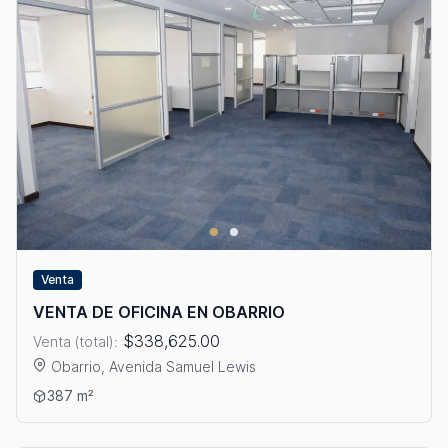
Venta
VENTA DE OFICINA EN OBARRIO
$338,625.00
Venta (total):
Obarrio, Avenida Samuel Lewis
Ver detalles: VENTA DE OFICINA EN OBARRIO
387 m²