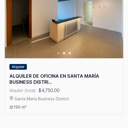
Alquiler
ALQUILER DE OFICINA EN SANTA MARÍA
BUSINESS DISTRI...
$4,750.00
Alquiler (total):
Santa María Business District
Ver detalles: ALQUILER DE OFICINA EN SANTA MARÍA BUSINES
190 m²