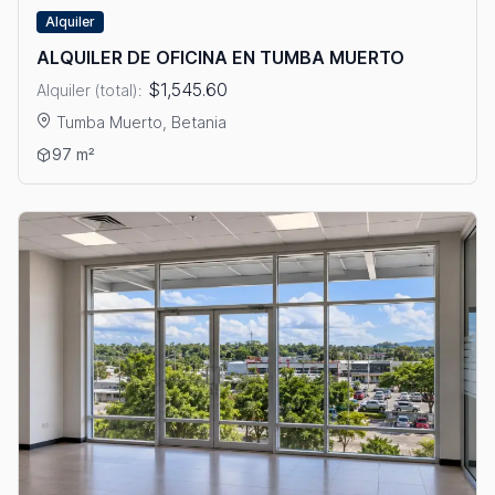
Alquiler
ALQUILER DE OFICINA EN TUMBA MUERTO
$1,545.60
Alquiler (total):
Tumba Muerto, Betania
Ver detalles: ALQUILER DE OFICINA EN TUMBA MUERTO
97 m²