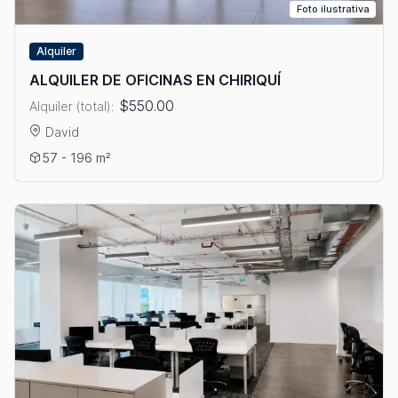
Foto ilustrativa
Alquiler
ALQUILER DE OFICINAS EN CHIRIQUÍ
$550.00
Alquiler (total):
David
Ver detalles: ALQUILER DE OFICINAS EN CHIRIQUÍ
57 - 196 m²