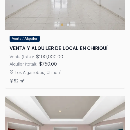
Venta / Alquiler
VENTA Y ALQUILER DE LOCAL EN CHIRIQUÍ
$100,000.00
Venta (total):
$750.00
Alquiler (total):
Los Algarrobos, Chiriquí
Ver detalles: VENTA Y ALQUILER DE LOCAL EN CHIRIQUÍ
52 m²