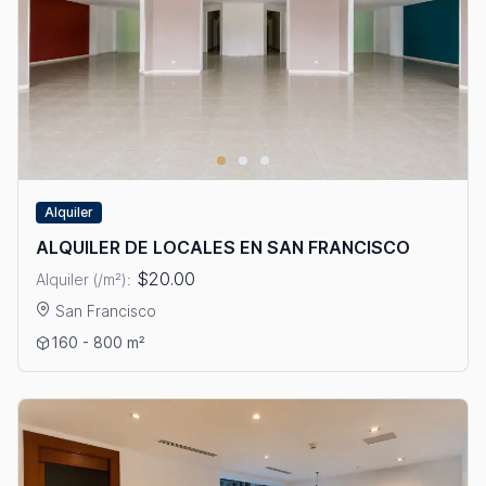
Alquiler
ALQUILER DE LOCALES EN SAN FRANCISCO
$20.00
Alquiler (/m²):
San Francisco
Ver detalles: ALQUILER DE LOCALES EN SAN FRANCISCO
160 - 800 m²