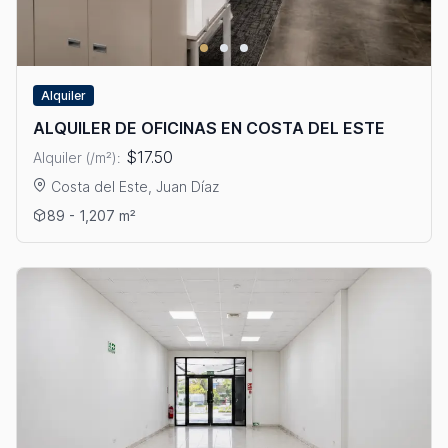
Alquiler
ALQUILER DE OFICINAS EN COSTA DEL ESTE
$17.50
Alquiler (/m²):
Costa del Este, Juan Díaz
Ver detalles: ALQUILER DE OFICINAS EN COSTA DEL ESTE
89 - 1,207 m²