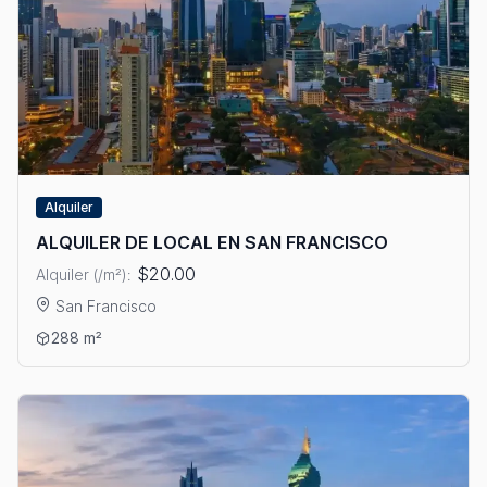
Alquiler
ALQUILER DE LOCAL EN SAN FRANCISCO
$20.00
Alquiler (/m²):
San Francisco
Ver detalles: ALQUILER DE LOCAL EN SAN FRANCISCO
288 m²