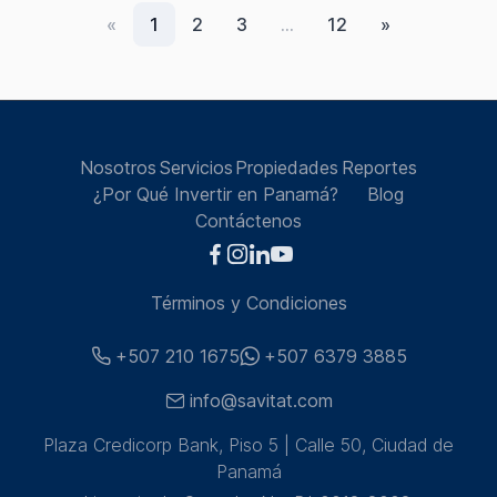
«
1
2
3
…
12
»
Nosotros
Servicios
Propiedades
Reportes
¿Por Qué Invertir en Panamá?
Blog
Contáctenos
Términos y Condiciones
+507 210 1675
+507 6379 3885
info@savitat.com
Plaza Credicorp Bank, Piso 5 | Calle 50, Ciudad de
Panamá