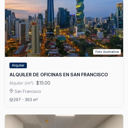
Foto ilustrativa
Alquiler
ALQUILER DE OFICINAS EN SAN FRANCISCO
$15.00
Alquiler (/m²):
San Francisco
Ver detalles: ALQUILER DE OFICINAS EN SAN FRANCISCO
297 - 363 m²