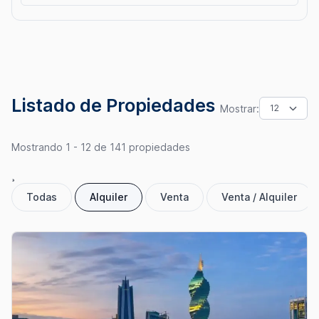
Precio
$1
$6,000,000+
Listado de Propiedades
Mostrar:
Estado de la
Cantidad de
Construcción
Estacionamientos
Mostrando 1 - 12 de 141 propiedades
¸
Todas
Alquiler
Venta
Venta / Alquiler