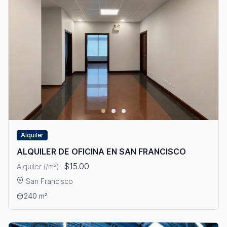
Alquiler
ALQUILER DE OFICINA EN SAN FRANCISCO
$15.00
Alquiler (/m²):
San Francisco
Ver detalles: ALQUILER DE OFICINA EN SAN FRANCISCO
240 m²