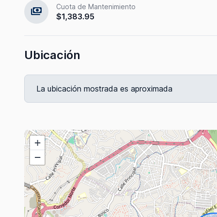
Cuota de Mantenimiento
payments
$1,383.95
Ubicación
La ubicación mostrada es aproximada
+
−