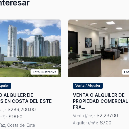
nteresar
Foto ilustrativa
Fot
quiler
Venta / Alquiler
O ALQUILER DE
VENTA O ALQUILER DE
AS EN COSTA DEL ESTE
PROPIEDAD COMERCIAL
FRA...
$289,200.00
al):
$2,237.00
Venta (/m²):
$16.50
/m²):
$7.00
Alquiler (/m²):
íaz, Costa del Este