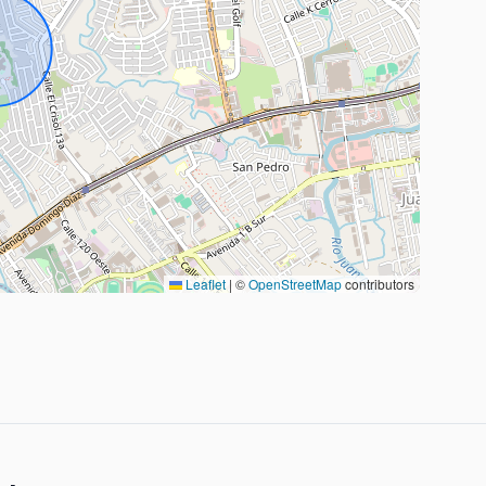
Leaflet
|
©
OpenStreetMap
contributors