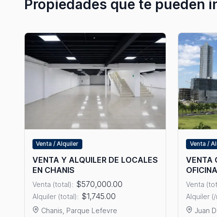
Propiedades que te pueden i
Venta / Alquiler
Venta / Al
VENTA Y ALQUILER DE LOCALES
VENTA 
EN CHANIS
OFICIN
$570,000.00
Venta (total):
Venta (tot
$1,745.00
Alquiler (total):
Alquiler (
Chanis, Parque Lefevre
Juan D