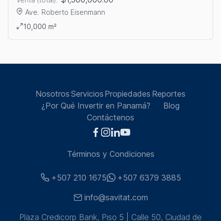
Ave. Roberto Eisenmann
Ver detalles: VENTA DE TERRENO EN CORONADO
10,000 m²
Nosotros
Servicios
Propiedades
Reportes
¿Por Qué Invertir en Panamá?
Blog
Contáctenos
Términos y Condiciones
+507 210 1675
+507 6379 3885
info@savitat.com
Plaza Credicorp Bank, Piso 5 | Calle 50, Ciudad de