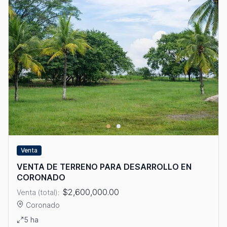
Venta
VENTA DE TERRENO PARA DESARROLLO EN
CORONADO
$2,600,000.00
Venta (total):
Coronado
Ver detalles: VENTA DE TERRENO PARA DESARROLLO EN CO
5 ha