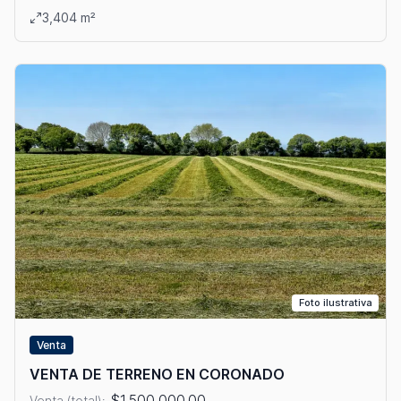
Ver detalles: VENTA DE TERRENO EN CORONADO
3,404 m²
Foto ilustrativa
Venta
VENTA DE TERRENO EN CORONADO
$1,500,000.00
Venta (total):