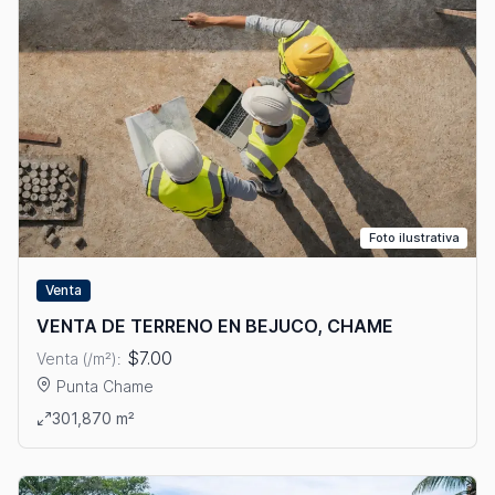
Foto ilustrativa
Venta
VENTA DE TERRENO EN BEJUCO, CHAME
$7.00
Venta (/m²):
Punta Chame
Ver detalles: VENTA DE TERRENO EN BEJUCO, CHAME
301,870 m²