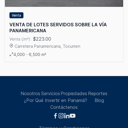
Venta
VENTA DE LOTES SERVIDOS SOBRE LA VÍA
PANAMERICANA
$223.00
Venta (/m²):
Carretera Panamericana, Tocumen
Ver detalles: VENTA DE LOTES SERVIDOS SOBRE LA VÍA PAN
4,000 - 6,500 m²
Nosotros
Servicios
Propiedades
Reportes
¿Por Qué Invertir en Panamá?
Blog
Contáctenos