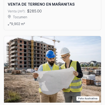
VENTA DE TERRENO EN MAÑANITAS
$285.00
Venta (/m²):
Tocumen
Ver detalles: VENTA DE TERRENO EN MAÑANITAS
9,902 m²
Foto ilustrativa