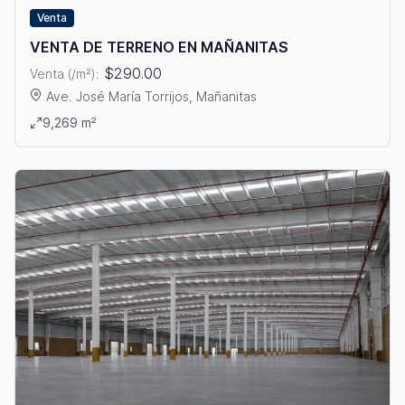
Venta
VENTA DE TERRENO EN MAÑANITAS
$290.00
Venta (/m²):
Ave. José María Torrijos, Mañanitas
Ver detalles: VENTA DE TERRENO EN MAÑANITAS
9,269 m²