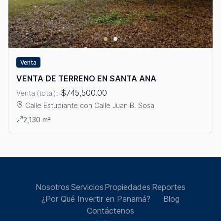
Venta
VENTA DE TERRENO EN SANTA ANA
$745,500.00
Venta (total):
Calle Estudiante con Calle Juan B. Sosa
Ver detalles: VENTA DE TERRENO EN SANTA ANA
2,130 m²
Nosotros
Servicios
Propiedades
Reportes
¿Por Qué Invertir en Panamá?
Blog
Contáctenos