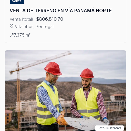
Venta
VENTA DE TERRENO EN VÍA PANAMÁ NORTE
$806,810.70
Venta (total):
Villalobos, Pedregal
Ver detalles: VENTA DE TERRENO EN VÍA PANAMÁ NORTE
7,375 m²
Foto ilustrativa