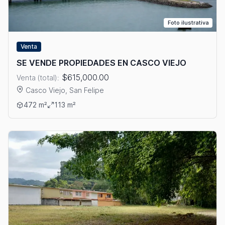
Foto ilustrativa
Venta
SE VENDE PROPIEDADES EN CASCO VIEJO
$615,000.00
Venta (total):
Casco Viejo, San Felipe
Ver detalles: SE VENDE PROPIEDADES EN CASCO VIEJO
472 m²
113 m²