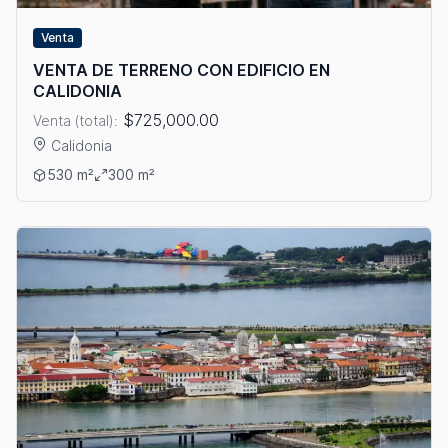
Venta
VENTA DE TERRENO CON EDIFICIO EN
CALIDONIA
$725,000.00
Venta (total):
Calidonia
Ver detalles: VENTA DE TERRENO CON EDIFICIO EN CALIDONIA
530 m²
300 m²