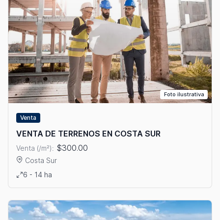
Foto ilustrativa
Venta
VENTA DE TERRENOS EN COSTA SUR
$300.00
Venta (/m²):
Costa Sur
Ver detalles: VENTA DE TERRENOS EN COSTA SUR
6 - 14 ha