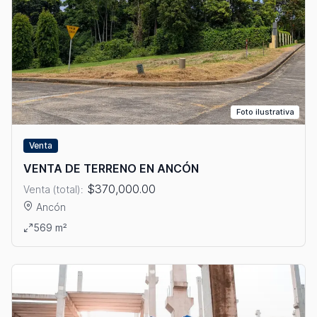
Foto ilustrativa
Venta
VENTA DE TERRENO EN ANCÓN
$370,000.00
Venta (total):
Ancón
Ver detalles: VENTA DE TERRENO EN ANCÓN
569 m²