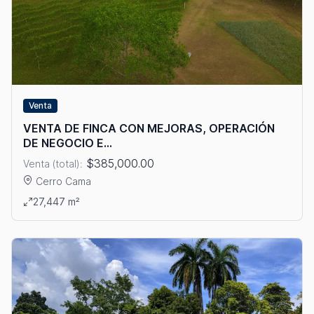
Venta
VENTA DE FINCA CON MEJORAS, OPERACIÓN
DE NEGOCIO E...
$385,000.00
Venta (total):
Cerro Cama
Ver detalles: VENTA DE FINCA CON MEJORAS, OPERACIÓN 
27,447 m²