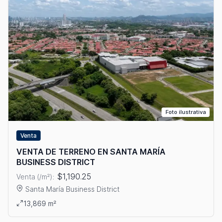
Foto ilustrativa
Venta
VENTA DE TERRENO EN SANTA MARÍA
BUSINESS DISTRICT
$1,190.25
Venta (/m²):
Santa María Business District
Ver detalles: VENTA DE TERRENO EN SANTA MARÍA BUSINESS
13,869 m²