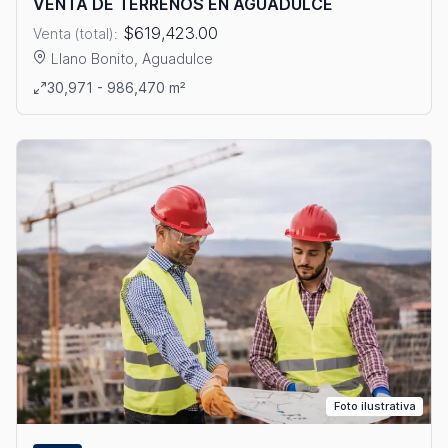
VENTA DE TERRENOS EN AGUADULCE
$619,423.00
Venta (total):
Llano Bonito, Aguadulce
Ver detalles: VENTA DE TERRENOS EN AGUADULCE
30,971 - 986,470 m²
Foto ilustrativa