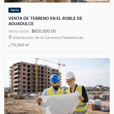
Venta
VENTA DE TERRENO EN EL ROBLE DE
AGUADULCE
$650,000.00
Venta (total):
Intersección de la Carretera Panamerican...
Ver detalles: VENTA DE TERRENO EN EL ROBLE DE AGUADULC
10,000 m²