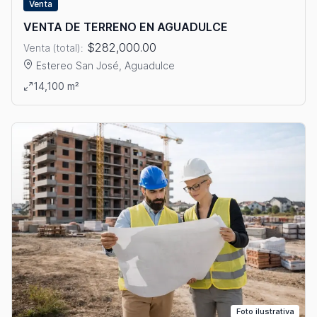
Venta
VENTA DE TERRENO EN AGUADULCE
$282,000.00
Venta (total):
Estereo San José, Aguadulce
Ver detalles: VENTA DE TERRENO EN AGUADULCE
14,100 m²
Foto ilustrativa