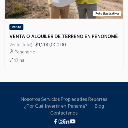
Foto ilustrativa
Venta
VENTA O ALQUILER DE TERRENO EN PENONOMÉ
$1,200,000.00
Venta (total):
Penonomé
Ver detalles: VENTA O ALQUILER DE TERRENO EN PENONOMÉ
47 ha
Nosotros
Servicios
Propiedades
Reportes
¿Por Qué Invertir en Panamá?
Blog
Contáctenos