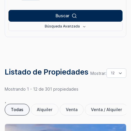
Buscar
Búsqueda Avanzada
Precio
$1
$6,000,000+
Listado de Propiedades
Mostrar:
Estado de la
Cantidad de
Construcción
Estacionamientos
Mostrando 1 - 12 de 301 propiedades
¸
Todas
Alquiler
Venta
Venta / Alquiler