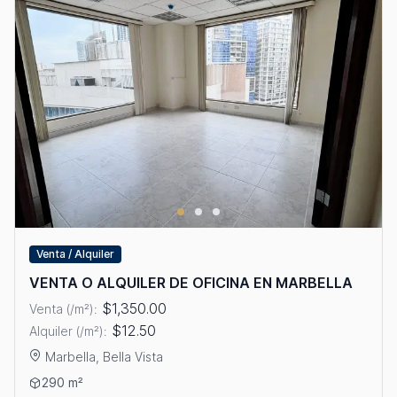
Venta / Alquiler
VENTA O ALQUILER DE OFICINA EN MARBELLA
$1,350.00
Venta (/m²):
$12.50
Alquiler (/m²):
Marbella, Bella Vista
Ver detalles: VENTA O ALQUILER DE OFICINA EN MARBELLA
290 m²