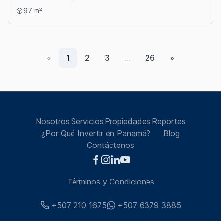
Ver detalles: ALQUILER DE OFICINA EN TUMBA MUERTO
97 m²
«
1
2
3
…
26
»
Nosotros
Servicios
Propiedades
Reportes
¿Por Qué Invertir en Panamá?
Blog
Contáctenos
Términos y Condiciones
+507 210 1675
+507 6379 3885