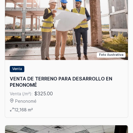
Foto ilustrativa
Venta
VENTA DE TERRENO PARA DESARROLLO EN
PENONOMÉ
$325.00
Venta (/m²):
Penonomé
Ver detalles: VENTA DE TERRENO PARA DESARROLLO EN PE
12,168 m²