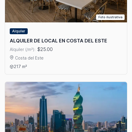
Foto ilustrativa
Alquiler
ALQUILER DE LOCAL EN COSTA DEL ESTE
$25.00
Alquiler (/m²):
Costa del Este
Ver detalles: ALQUILER DE LOCAL EN COSTA DEL ESTE
217 m²