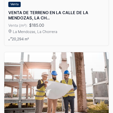
Venta
VENTA DE TERRENO EN LA CALLE DE LA
MENDOZAS, LA CH...
$185.00
Venta (/m²):
La Mendozas, La Chorrera
Ver detalles: VENTA DE TERRENO EN LA CALLE DE LA MEND
20,294 m²