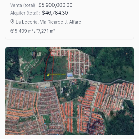
$5,900,000.00
Venta (total):
$46,784.30
Alquiler (total):
La Locería, Vía Ricardo J. Alfaro
Ver detalles: VENTA O ALQUILER DE GALERA EN LA LOCERÍA
5,409 m²
7,271 m²