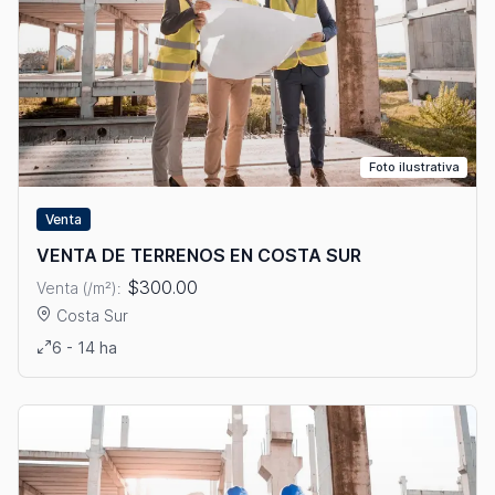
Foto ilustrativa
Venta
VENTA DE TERRENOS EN COSTA SUR
$300.00
Venta (/m²):
Costa Sur
Ver detalles: VENTA DE TERRENOS EN COSTA SUR
6 - 14 ha