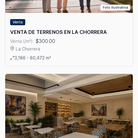
Foto ilustrativa
Venta
VENTA DE TERRENOS EN LA CHORRERA
$300.00
Venta (/m²):
La Chorrera
Ver detalles: VENTA DE TERRENOS EN LA CHORRERA
3,186 - 80,472 m²