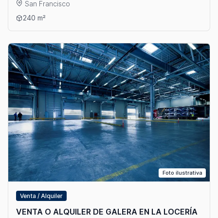
San Francisco
Ver detalles: ALQUILER DE OFICINA EN SAN FRANCISCO
240 m²
Foto ilustrativa
Venta / Alquiler
VENTA O ALQUILER DE GALERA EN LA LOCERÍA