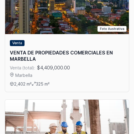
Foto ilustrativa
Venta
VENTA DE PROPIEDADES COMERCIALES EN
MARBELLA
$4,409,000.00
Venta (total):
Marbella
Ver detalles: VENTA DE PROPIEDADES COMERCIALES EN MAR
2,402 m²
325 m²