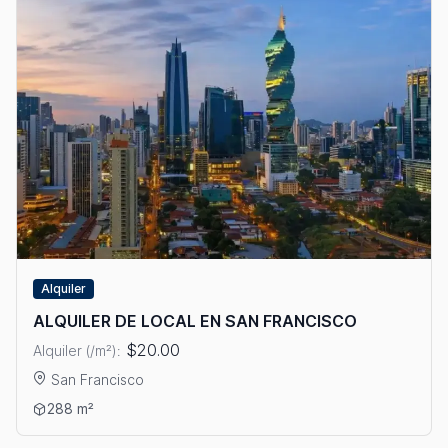
Alquiler
ALQUILER DE LOCAL EN SAN FRANCISCO
$20.00
Alquiler (/m²):
San Francisco
Ver detalles: ALQUILER DE LOCAL EN SAN FRANCISCO
288 m²