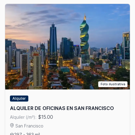
Foto ilustrativa
Alquiler
ALQUILER DE OFICINAS EN SAN FRANCISCO
$15.00
Alquiler (/m²):
San Francisco
Ver detalles: ALQUILER DE OFICINAS EN SAN FRANCISCO
297 - 363 m²