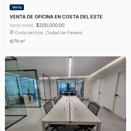
Venta
VENTA DE OFICINA EN COSTA DEL ESTE
$200,000.00
Venta (total):
Costa del Este, Ciudad de Panamá
Ver detalles: VENTA DE OFICINA EN COSTA DEL ESTE
76 m²