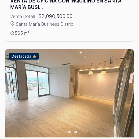
VENTA DE OFICINA CON INQUILINO EN SANTA
MARÍA BUSI...
$2,090,500.00
Venta (total):
Santa María Business Distric
Ver detalles: VENTA DE OFICINA CON INQUILINO EN SANTA M
565 m²
Destacada