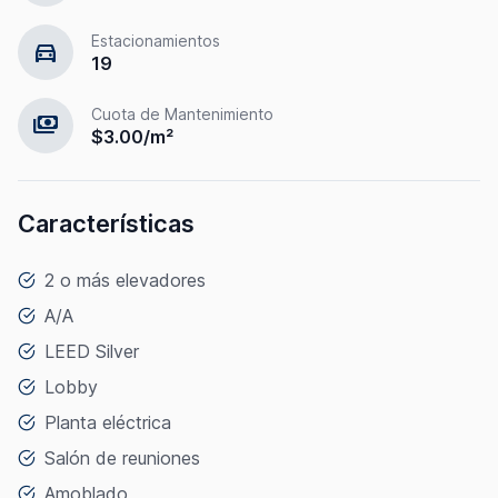
Estacionamientos
directions_car
19
Cuota de Mantenimiento
payments
$3.00/m²
Características
2 o más elevadores
A/A
LEED Silver
Lobby
Planta eléctrica
Salón de reuniones
Amoblado