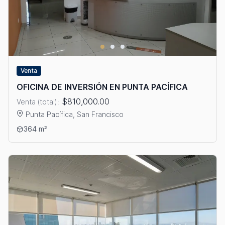
Venta
OFICINA DE INVERSIÓN EN PUNTA PACÍFICA
$810,000.00
Venta (total):
Punta Pacífica, San Francisco
Ver detalles: OFICINA DE INVERSIÓN EN PUNTA PACÍFICA
364 m²