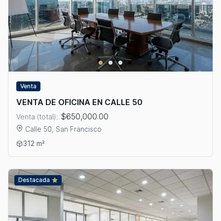
Venta
VENTA DE OFICINA EN CALLE 50
$650,000.00
Venta (total):
Calle 50, San Francisco
Ver detalles: VENTA DE OFICINA EN CALLE 50
312 m²
Destacada