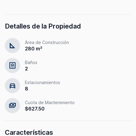
Detalles de la Propiedad
Área de Construcción
square_foot
280 m²
Baños
bathroom
2
Estacionamientos
directions_car
8
Cuota de Mantenimiento
payments
$627.50
Características