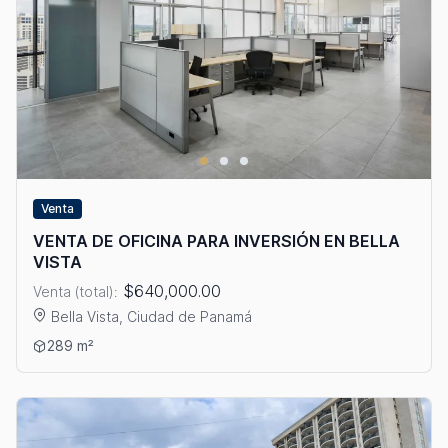
Venta
VENTA DE OFICINA PARA INVERSIÓN EN BELLA
VISTA
$640,000.00
Venta (total):
Bella Vista, Ciudad de Panamá
Ver detalles: VENTA DE OFICINA PARA INVERSIÓN EN BELLA VI
289 m²