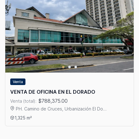
Venta
VENTA DE OFICINA EN EL DORADO
$788,375.00
Venta (total):
PH. Camino de Cruces, Urbanización El Do...
Ver detalles: VENTA DE OFICINA EN EL DORADO
1,325 m²