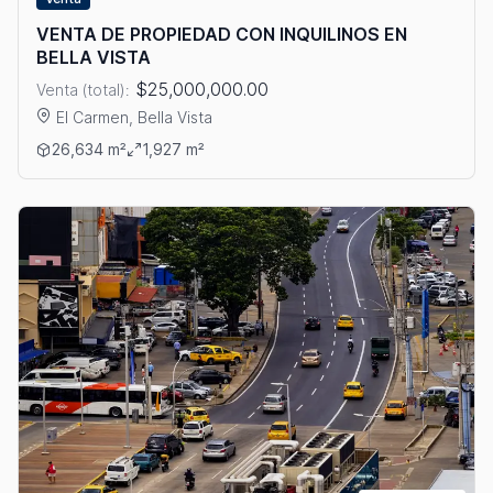
VENTA DE PROPIEDAD CON INQUILINOS EN
BELLA VISTA
$25,000,000.00
Venta (total):
El Carmen, Bella Vista
Ver detalles: VENTA DE PROPIEDAD CON INQUILINOS EN BELL
26,634 m²
1,927 m²