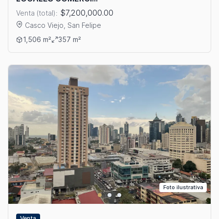
$7,200,000.00
Venta (total):
Casco Viejo, San Felipe
Ver detalles: VENTA DE PROPIEDAD RESIDENCIAL CON LOCA
1,506 m²
357 m²
Foto ilustrativa
Venta