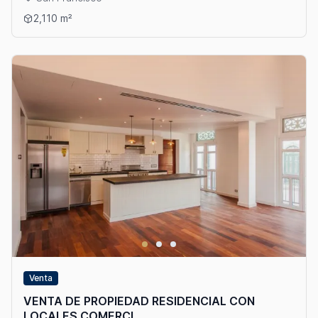
Ver detalles: VENTA DE EDIFICIO DE OFICINAS EN SAN FRANC
2,110 m²
Venta
VENTA DE PROPIEDAD RESIDENCIAL CON
LOCALES COMERCI...