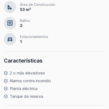
Área de Construcción
square_foot
53 m²
Baños
bathroom
2
Estacionamientos
directions_car
1
Características
2 o más elevadores
Alarma contra incendio
Planta eléctrica
Tanque de reserva