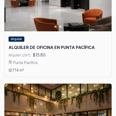
Alquiler
ALQUILER DE OFICINA EN PUNTA PACÍFICA
$15.80
Alquiler (/m²):
Punta Pacífica
Ver detalles: ALQUILER DE OFICINA EN PUNTA PACÍFICA
714 m²