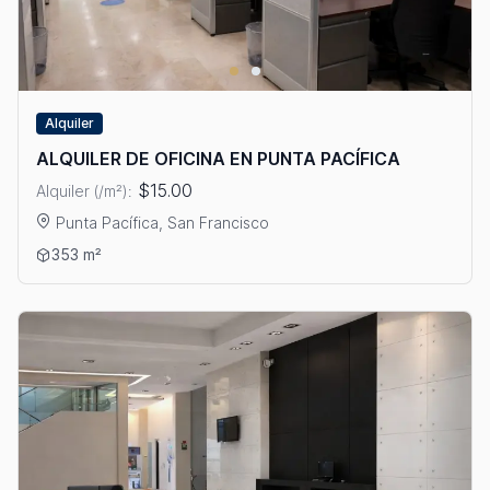
Alquiler
ALQUILER DE OFICINA EN PUNTA PACÍFICA
$15.00
Alquiler (/m²):
Punta Pacífica, San Francisco
Ver detalles: ALQUILER DE OFICINA EN PUNTA PACÍFICA
353 m²