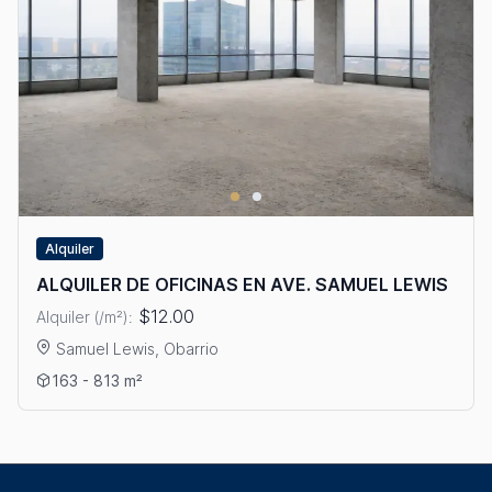
Alquiler
ALQUILER DE OFICINAS EN AVE. SAMUEL LEWIS
$12.00
Alquiler (/m²):
Samuel Lewis, Obarrio
Ver detalles: ALQUILER DE OFICINAS EN AVE. SAMUEL LEWIS
163 - 813 m²