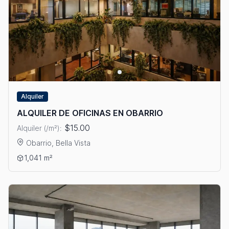
Alquiler
ALQUILER DE OFICINAS EN OBARRIO
$15.00
Alquiler (/m²):
Obarrio, Bella Vista
Ver detalles: ALQUILER DE OFICINAS EN OBARRIO
1,041 m²