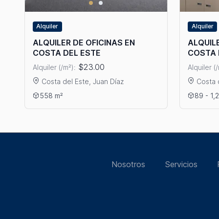
Alquiler
Alquiler
ALQUILER DE OFICINAS EN
ALQUILE
COSTA DEL ESTE
COSTA 
$23.00
Alquiler (/m²):
Alquiler (
Costa del Este, Juan Díaz
Costa 
Ver detalles: ALQUILER DE OFICINAS EN COSTA DEL ESTE
Ver deta
558 m²
89 - 1,
Nosotros
Servicios