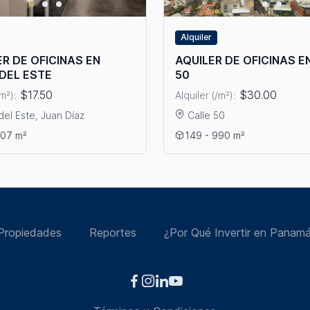
Alquiler
R DE OFICINAS EN
AQUILER DE OFICINAS E
DEL ESTE
50
$17.50
$30.00
/m²):
Alquiler (/m²):
del Este, Juan Díaz
Calle 50
lles: ALQUILER DE OFICINAS EN COSTA DEL ESTE
Ver detalles: AQUILER DE OF
207 m²
149 - 990 m²
Propiedades
Reportes
¿Por Qué Invertir en Panam