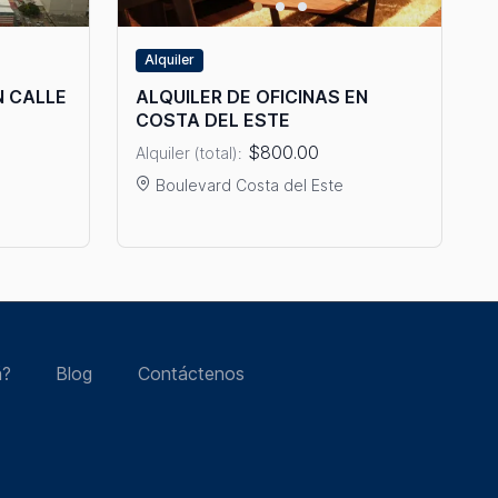
Alquiler
N CALLE
ALQUILER DE OFICINAS EN
COSTA DEL ESTE
$800.00
Alquiler (total):
Boulevard Costa del Este
ICINAS EN CALLE 50
Ver detalles: ALQUILER DE OFICINAS EN COSTA 
á?
Blog
Contáctenos