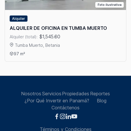
Foto ilustrativa
Alquiler
ALQUILER DE OFICINA EN TUMBA MUERTO
$1,545.60
Alquiler (total):
Tumba Muerto, Betania
Ver detalles: ALQUILER DE OFICINA EN TUMBA MUERTO
97 m²
Nosotros
Servicios
Propiedades
Reportes
¿Por Qué Invertir en Panamá?
Blog
Contáctenos
Términos y Condiciones