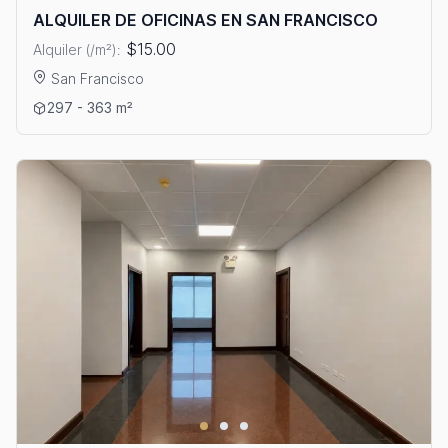
ALQUILER DE OFICINAS EN SAN FRANCISCO
$15.00
Alquiler (/m²):
San Francisco
Ver detalles: ALQUILER DE OFICINAS EN SAN FRANCISCO
297 - 363 m²