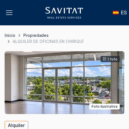
ES
Inicio
Propiedades
ALQUILER DE OFICINAS EN CHIRIQUÍ
1 foto
Foto ilustrativa
Alquiler