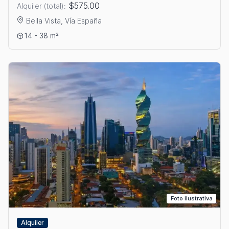
$575.00
Alquiler (total):
Bella Vista, Vía España
Ver detalles: ALQUILER DE OFICINAS EN VÍA ESPAÑA Y CALLE
14 - 38 m²
Foto ilustrativa
Alquiler