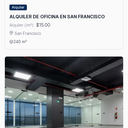
Alquiler
ALQUILER DE OFICINA EN SAN FRANCISCO
$15.00
Alquiler (/m²):
San Francisco
Ver detalles: ALQUILER DE OFICINA EN SAN FRANCISCO
240 m²