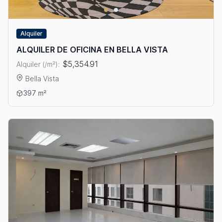
Alquiler
ALQUILER DE OFICINA EN BELLA VISTA
$5,354.91
Alquiler (/m²):
Bella Vista
Ver detalles: ALQUILER DE OFICINA EN BELLA VISTA
397 m²