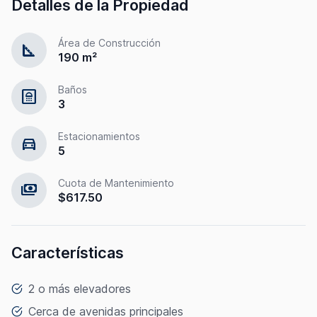
Detalles de la Propiedad
Área de Construcción
square_foot
190 m²
Baños
bathroom
3
Estacionamientos
directions_car
5
Cuota de Mantenimiento
payments
$617.50
Características
2 o más elevadores
Cerca de avenidas principales