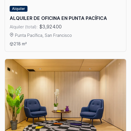
Alquiler
ALQUILER DE OFICINA EN PUNTA PACÍFICA
$3,924.00
Alquiler (total):
Punta Pacífica, San Francisco
Ver detalles: ALQUILER DE OFICINA EN PUNTA PACÍFICA
218 m²