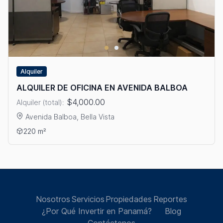
Alquiler
ALQUILER DE OFICINA EN AVENIDA BALBOA
$4,000.00
Alquiler (total):
Avenida Balboa, Bella Vista
Ver detalles: ALQUILER DE OFICINA EN AVENIDA BALBOA
220 m²
Nosotros
Servicios
Propiedades
Reportes
¿Por Qué Invertir en Panamá?
Blog