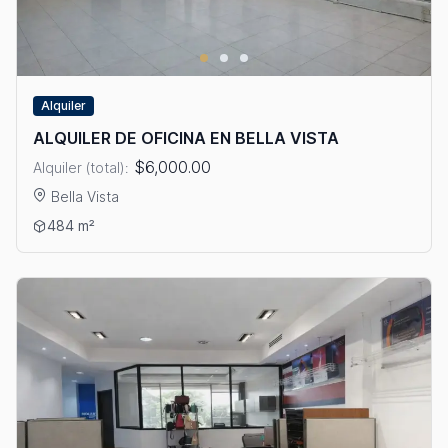
Alquiler
ALQUILER DE OFICINA EN BELLA VISTA
$6,000.00
Alquiler (total):
Bella Vista
Ver detalles: ALQUILER DE OFICINA EN BELLA VISTA
484 m²